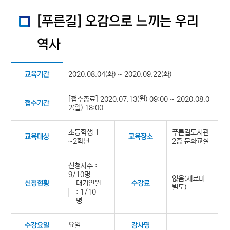
[푸른길] 오감으로 느끼는 우리
역사
2020.08.04(화) ~ 2020.09.22(화)
교육기간
[접수종료] 2020.07.13(월) 09:00 ~ 2020.08.0
접수기간
2(일) 18:00
초등학생 1
푸른길도서관
교육대상
교육장소
~2학년
2층 문화교실
신청자수 :
9/10명
없음(재료비
대기인원
신청현황
수강료
별도)
: 1/10
명
요일
수강요일
강사명