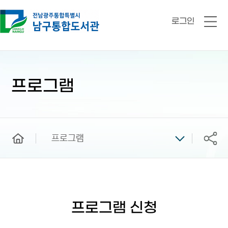
로그인
전
체
메
뉴
본
문
시
프로그램
작
home
프로그램
공유
프로그램 신청