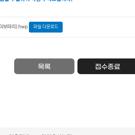
이보따리).hwp
파일 다운로드
목록
접수종료