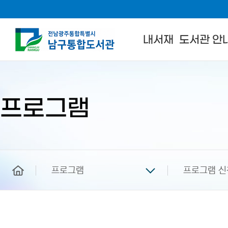
내서재
도서관 안
본
문
시
작
프로그램
home
프로그램
프로그램 신