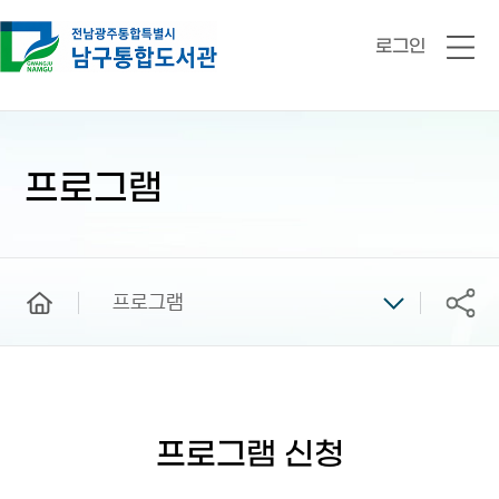
로그인
전
체
메
뉴
본
문
시
프로그램
작
home
프로그램
공유
프로그램 신청