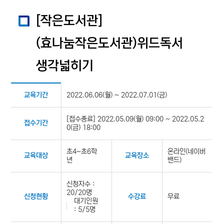
[작은도서관]
(효나눔작은도서관)위드독서
생각넓히기
2022.06.06(월) ~ 2022.07.01(금)
교육기간
[접수종료] 2022.05.09(월) 09:00 ~ 2022.05.2
접수기간
0(금) 18:00
초4~초6학
온라인(네이버
교육대상
교육장소
년
밴드)
신청자수 :
20/20명
무료
신청현황
수강료
대기인원
: 5/5명