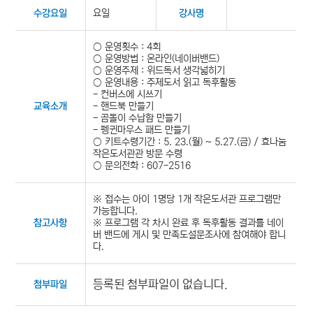
요일
수강요일
강사명
○ 운영횟수 : 4회
○ 운영방법 : 온라인(네이버밴드)
○ 운영주제 : 위드독서 생각넓히기
○ 운영내용 : 주제도서 읽고 독후활동
- 컨버스에 시쓰기
- 핸드북 만들기
교육소개
- 곰돌이 수납함 만들기
- 펭귄마우스 패드 만들기
○ 키트수령기간 : 5. 23.(월) ~ 5.27.(금) / 효나눔
작은도서관관 방문 수령
○ 문의전화 : 607-2516
※ 접수는 아이 1명당 1개 작은도서관 프로그램만
가능합니다.
※ 프로그램 각 차시 완료 후 독후활동 결과를 네이
참고사항
버 밴드에 게시 및 만족도설문조사에 참여해야 합니
다.
등록된 첨부파일이 없습니다.
첨부파일