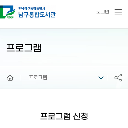
로그인
전
체
메
뉴
본
문
시
프로그램
작
home
프로그램
공유
프로그램 신청