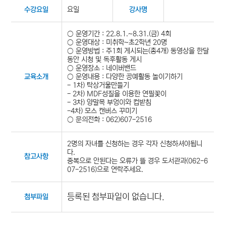
요일
수강요일
강사명
○ 운영기간 : 22.8.1.~8.31.(금) 4회
○ 운영대상 : 미취학~초2학년 20명
○ 운영방법 : 주1회 게시되는(총4개) 동영상을 한달
동안 시청 및 독후활동 게시
○ 운영장소 : 네이버밴드
○ 운영내용 : 다양한 공예활동 놀이기하기
교육소개
- 1차) 탁상거울만들기
- 2차) MDF성질을 이용한 연필꽃이
- 3차) 양말목 부엉이와 컵받침
-4차) 모스 캔버스 꾸미기
○ 문의전화 : 062)607-2516
2명의 자녀를 신청하는 경우 각자 신청하셔야됩니
다.
참고사항
중복으로 안된다는 오류가 뜰 경우 도서관과(062-6
07-2516)으로 연락주세요.
등록된 첨부파일이 없습니다.
첨부파일