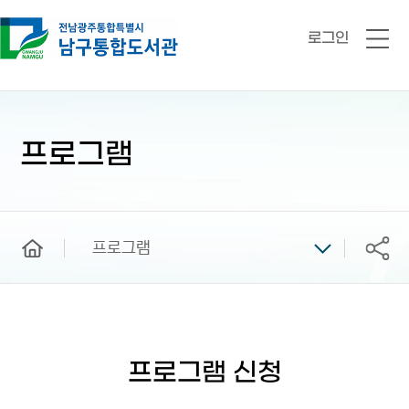
로그인
전
체
메
뉴
본
문
시
프로그램
작
home
프로그램
공유
프로그램 신청