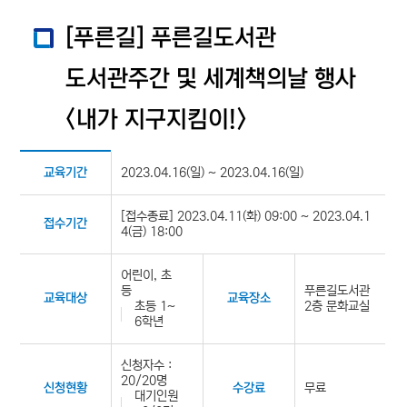
[푸른길] 푸른길도서관
도서관주간 및 세계책의날 행사
<내가 지구지킴이!>
2023.04.16(일) ~ 2023.04.16(일)
교육기간
[접수종료] 2023.04.11(화) 09:00 ~ 2023.04.1
접수기간
4(금) 18:00
어린이, 초
등
푸른길도서관
교육대상
교육장소
초등 1~
2층 문화교실
6학년
신청자수 :
20/20명
무료
신청현황
수강료
대기인원