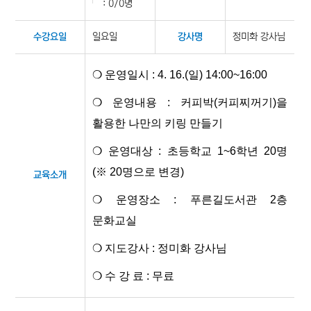
: 0/0명
일요일
정미화 강사님
수강요일
강사명
❍ 운영일시 : 4. 16.(일) 14:00~16:00
❍ 운영내용 : 커피박(커피찌꺼기)을
활용한 나만의 키링 만들기
​❍ 운영대상 : 초등학교 1~6학년 20명
(※ 20명으로 변경)
교육소개
❍ 운영장소 : 푸른길도서관 2층
문화교실
❍ 지도강사 : 정미화 강사님
❍ 수 강 료 : 무료