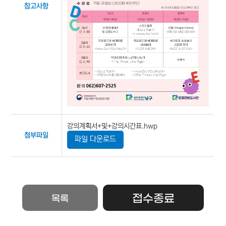
참고사항
강의계획서+및+강의시간표.hwp
첨부파일
파일 다운로드
접수종료
목록