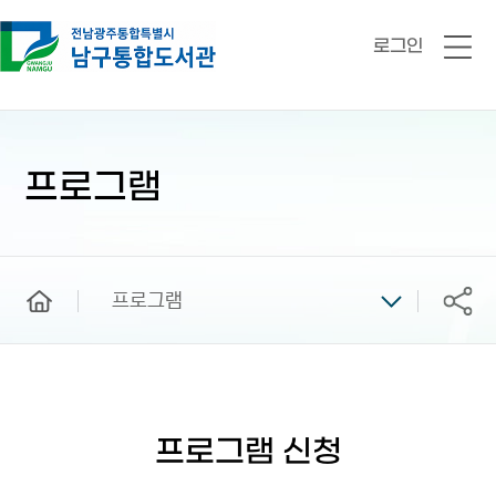
로그인
전
체
메
뉴
본
문
시
프로그램
작
home
프로그램
공유
프로그램 신청