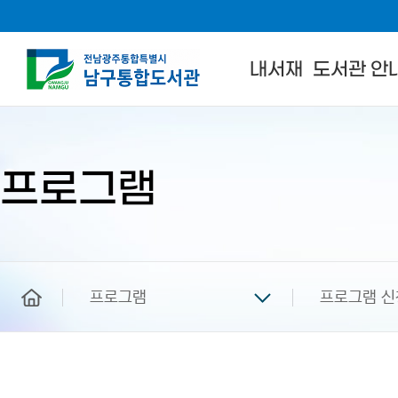
내서재
도서관 안
본
문
시
작
프로그램
home
프로그램
프로그램 신