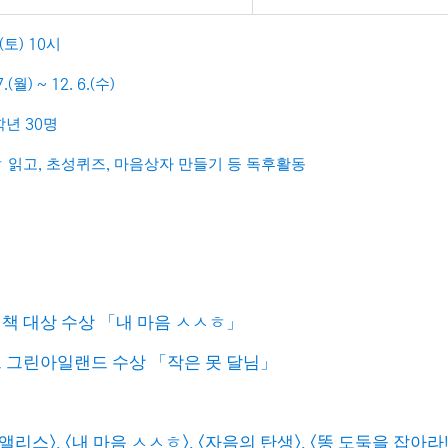
토
시
(
) 10
월
수
.(
) ~ 12. 6.(
)
학년
명
30
 읽고
초성퀴즈
마음상자 만들기 등 독후활동
,
,
림책 대상 수상
「
내 마음 ㅅㅅㅎ
」
르 그린아일랜드 수상
「
작은 못 달님
」
 앨리스
>, <
내 마음 ㅅㅅㅎ
>, <
자음의 탄생
>, <
똥 도둑을 잡아라