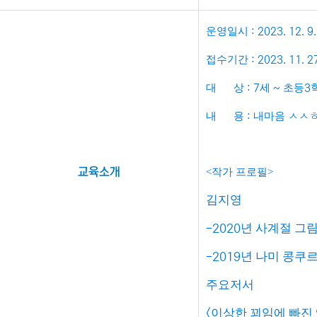
운영일시
: 2023. 12. 9.
접수기간
: 2023. 11. 27
대 상
세
초등
: 7
~
3
내 용
내마음 ㅅㅅㅎ
:
교육소개
<작가 프로필>
김지영
-2020
년 사계절 그
-2019
년 나미 콩쿠
주요저서
<
이상한 꾀임에 빠진