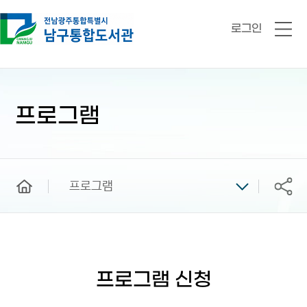
로그인
전
체
메
뉴
본
문
시
프로그램
작
home
프로그램
공유
프로그램 신청