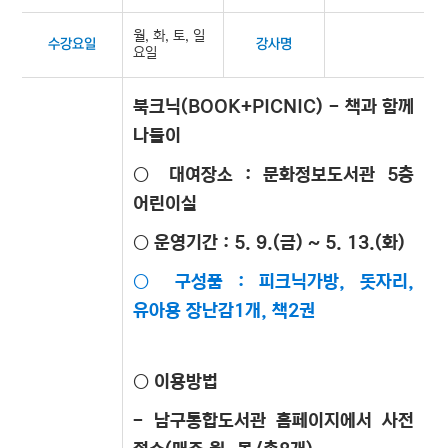
월, 화, 토, 일
수강요일
강사명
요일
북크닉(BOOK+PICNIC) - 책과 함께
나들이
○ 대여장소 : 문화정보도서관 5층
어린이실
○ 운영기간 : 5. 9
.(금) ~ 5. 13.(화)
○ 구성품 : 피크닉가방, 돗자리,
유아용 장난감1개, 책2권
○ 이용방법
- 남구통합도서관 홈페이지에서 사전