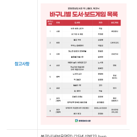
참고사항
북크닉(세부운영안) (25년 상반기).hwp