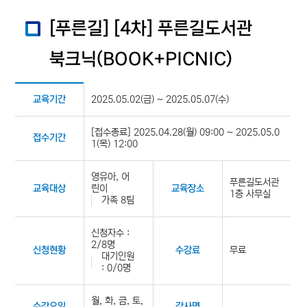
[푸른길] [4차] 푸른길도서관
북크닉(BOOK+PICNIC)
2025.05.02(금) ~ 2025.05.07(수)
교육기간
[접수종료] 2025.04.28(월) 09:00 ~ 2025.05.0
접수기간
1(목) 12:00
영유아, 어
푸른길도서관
린이
교육대상
교육장소
1층 사무실
가족 8팀
신청자수 :
2/8명
무료
신청현황
수강료
대기인원
: 0/0명
월, 화, 금, 토,
수강요일
강사명