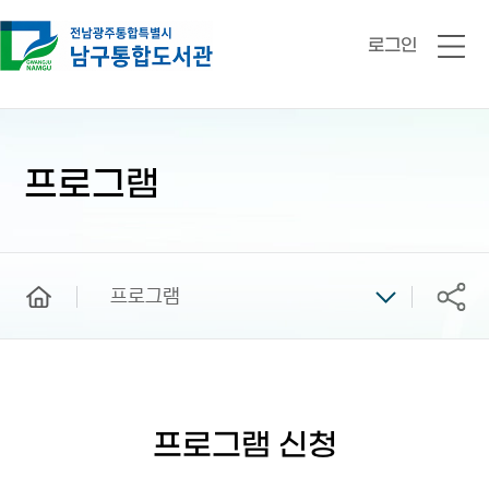
로그인
전
체
메
뉴
본
문
시
프로그램
작
home
프로그램
공유
프로그램 신청