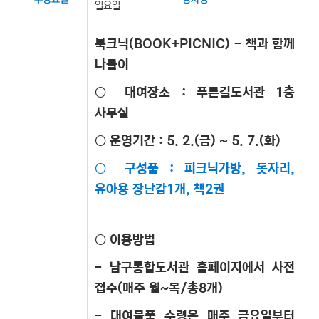
일요일
북크닉(BOOK+PICNIC) - 책과 함께
나들이
○ 대여장소 :
푸른길도서관 1층
사무실
○ 운영기간 : 5. 2.(금) ~ 5. 7.(화)
○ 구성품 : 피크닉가방, 돗자리,
유아용 장난감1개, 책2권
○ 이용방법
- 남구통합도서관 홈페이지에서 사전
접수(매주 월~목/총8개)
- 대여물품 수령은 매주 금요일부터