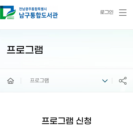
로그인
전
체
메
뉴
본
문
시
프로그램
작
home
프로그램
공유
프로그램 신청