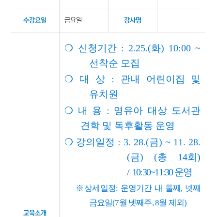
금요일
수강요일
강사명
❍ 신청기간 : 2.25.(화) 10:00 ~
선착순 모집
❍
대 상
:
관내 어린이집 및
유치원
❍
내 용
: 영유아 대상 도서관
견학 및 독후활동 운영
❍
강의일정
: 3. 28.(금
) ~ 11. 28.
(금
) (총 14회)
/
10:30~11:30
운영
※
상세일정
: 운영기간 내 둘째, 넷째
금요일(7월 넷째주, 8월 제외)
교육소개