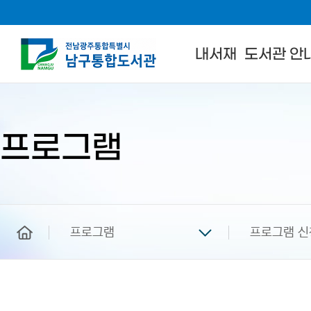
내서재
도서관 안
본
문
시
작
프로그램
home
프로그램
프로그램 신