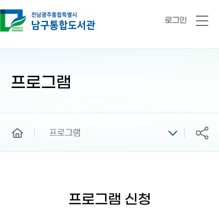
로그인
전
체
메
뉴
본
문
시
프로그램
작
home
프로그램
공유
프로그램 신청