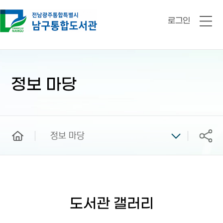
로그인
전
체
메
뉴
본
문
시
정보 마당
작
home
정보 마당
공유
도서관 갤러리