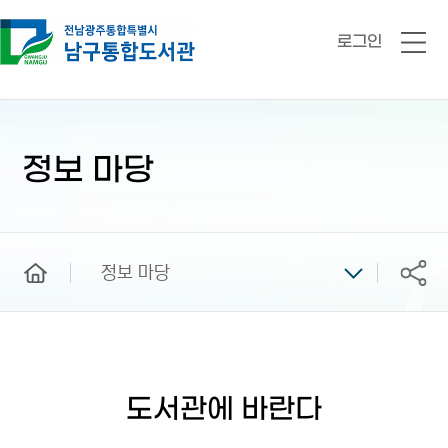
로그인
전
체
메
뉴
본
문
시
정보 마당
작
home
정보 마당
공유
도서관에 바란다