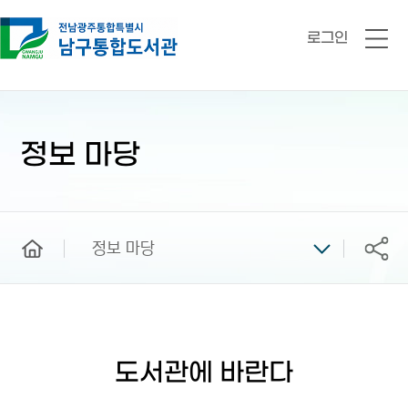
로그인
전
체
메
뉴
본
문
시
정보 마당
작
home
정보 마당
공유
도서관에 바란다