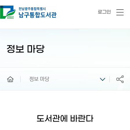
로그인
전
체
메
뉴
본
문
시
정보 마당
작
home
정보 마당
공유
도서관에 바란다