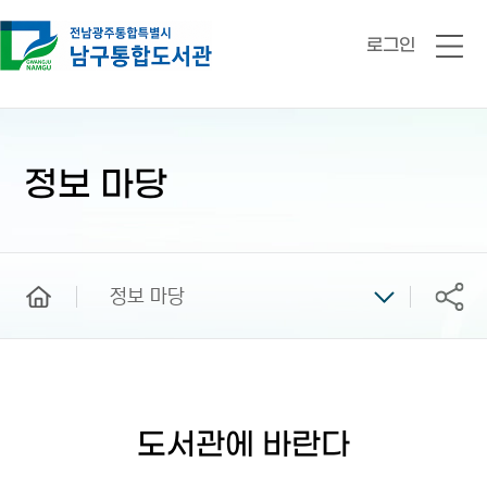
로그인
전
체
메
뉴
본
문
시
정보 마당
작
home
정보 마당
공유
도서관에 바란다