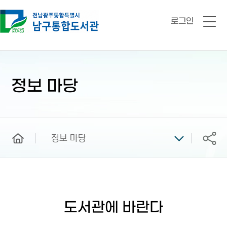
로그인
전
체
메
뉴
본
문
시
정보 마당
작
home
정보 마당
공유
도서관에 바란다