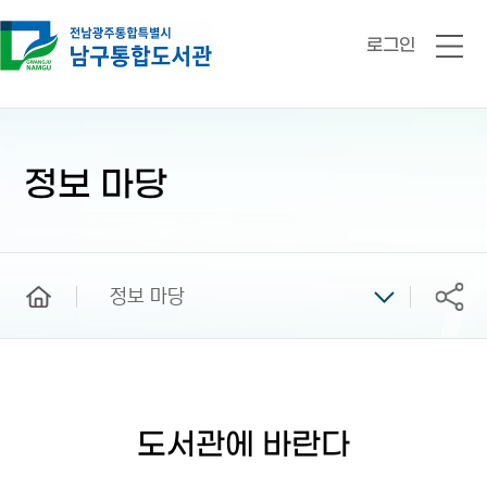
로그인
전
체
메
뉴
본
문
시
정보 마당
작
home
정보 마당
공유
도서관에 바란다