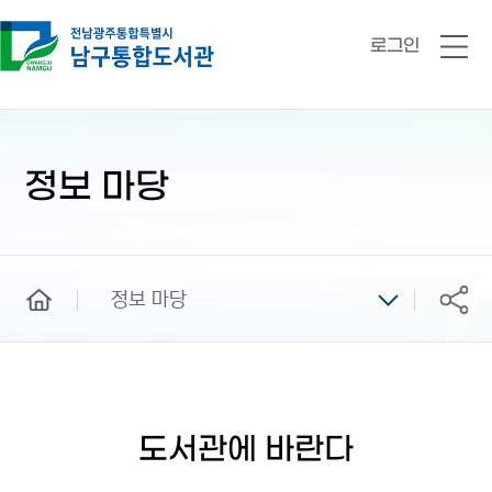
로그인
전
체
메
뉴
본
문
시
정보 마당
작
home
정보 마당
공유
도서관에 바란다