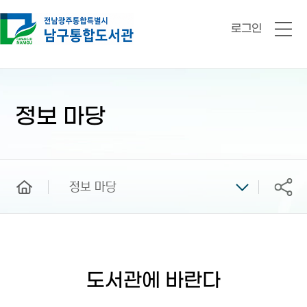
로그인
전
체
메
뉴
본
문
시
정보 마당
작
home
정보 마당
공유
도서관에 바란다