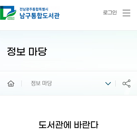
로그인
전
체
메
뉴
본
문
시
정보 마당
작
home
정보 마당
공유
도서관에 바란다