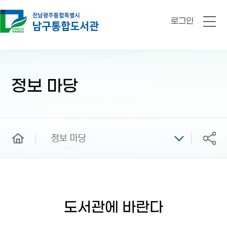
로그인
전
체
메
뉴
본
문
시
정보 마당
작
home
정보 마당
공유
도서관에 바란다