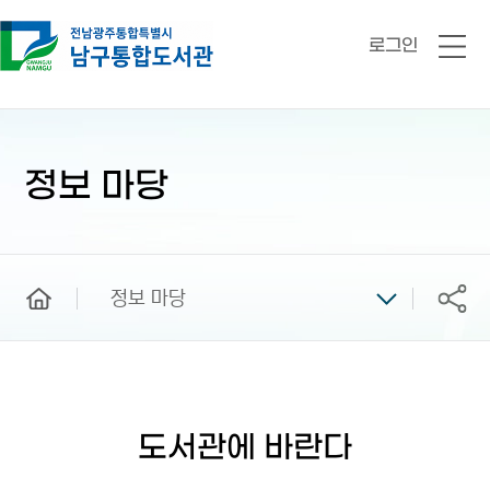
로그인
전
체
메
뉴
본
문
시
정보 마당
작
home
정보 마당
공유
도서관에 바란다