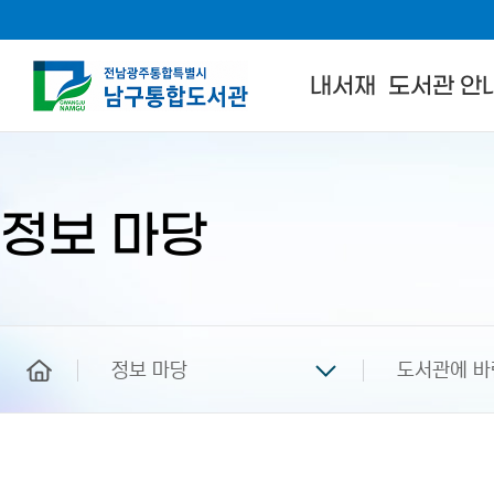
내서재
도서관 안
본
문
시
작
정보 마당
home
정보 마당
도서관에 바