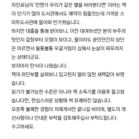
차인표님의 '언젠가 우리가 같은 별을 바라본다면' 이라는 책
이 인기가 많아 도서관에서도 예약이 힘들었는데 가까운 스
마트도서관에 들어와 반가웠습니다.
하지만 대출을 통해 받아보니, 이전 대여하셨던 분의 부주의
탓인지 겉장부터 오염이 보이고, 물이라도 쏟았던건지 상단
은 마르면서 울퉁불퉁 우글거림이 심해서 눈살이 찌푸려지
는 상태더군요.
보자마자 탄식이 나왔습니다.
책의 하단부를 살펴보니 입고된지 얼마 않된 새책같아 보였
습니다.
읽기가 불가능한 수준은 아니라 책 소독기를 이용후 들고왔
습니다만, 한심스러운 상황에 썩 유쾌하진 않습니다.
모쪼록 불쾌한 경험이 저에게서만 끝나길 바라며, 별도의 개
선사항이나 안내문 부착을 검토해주십사 부탁드립니다.
수고하세요.