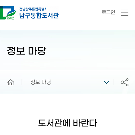
로그인
전
체
메
뉴
본
문
시
정보 마당
작
home
정보 마당
공유
도서관에 바란다