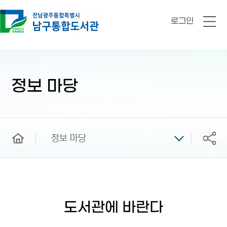
로그인
전
체
메
뉴
본
문
시
정보 마당
작
home
정보 마당
공유
도서관에 바란다