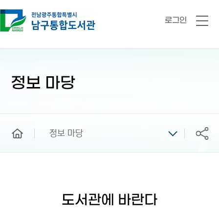
로그인
전
체
메
뉴
본
문
시
정보 마당
작
home
정보 마당
공유
도서관에 바란다