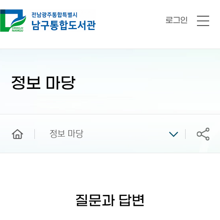
로그인
전
체
메
뉴
본
문
시
정보 마당
작
home
정보 마당
공유
질문과 답변