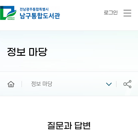
로그인
전
체
메
뉴
본
문
시
정보 마당
작
home
정보 마당
공유
질문과 답변