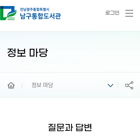
로그인
전
체
메
뉴
본
문
시
정보 마당
작
home
정보 마당
공유
질문과 답변