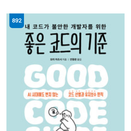
892
길 위에서 길을 묻다 : 삶, 그 신비한 여정이
답하는 인생의 지혜
송영국 지음