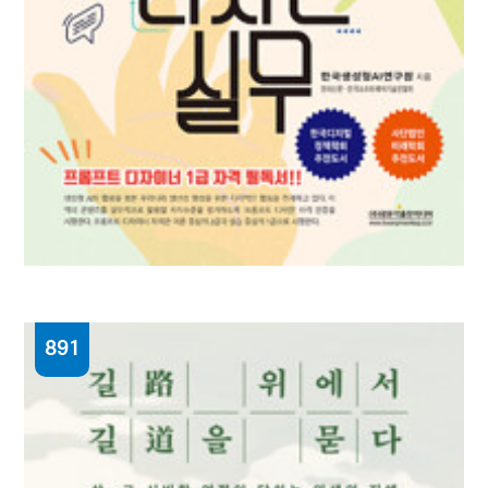
891
생성형 AI 프롬프트 디자인 실무 : AI를 몰라도
AI로 돈 벌 수 있다
한국생성형AI연구원 지음