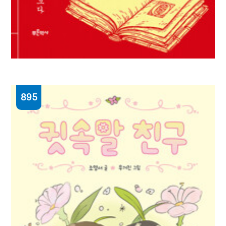
895
고서의 은밀한 매력 : 편집의 시각으로 옛책을
보다
이재정 지음