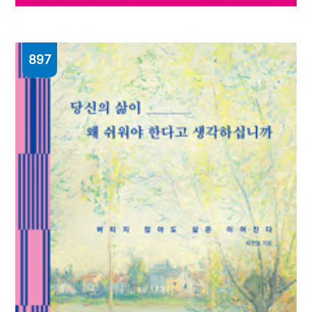
897
잃어버린 얼굴
사쿠라다 도모야 지음 ; 최고은 옮김