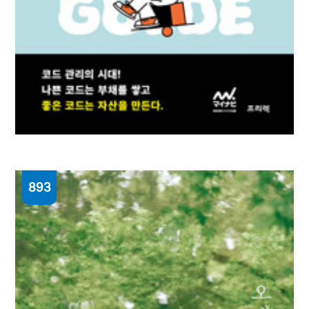
893
(내 코드가 불안한 개발자를 위한) 좋은 코드의
기준 : AI 시대에도 변치 않는 코드 선별과
유지보수 원칙
모리 아츠시 지음 ; 안동현 옮김