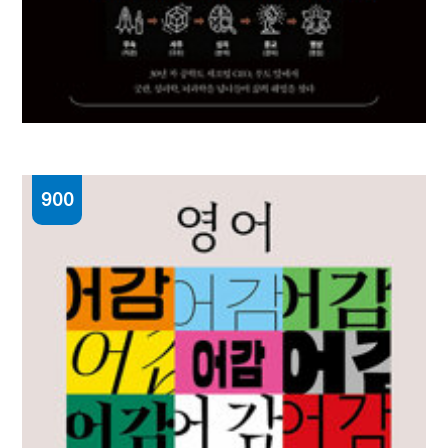
900
다섯 개의 창, 하나의 풍경 : 불안한 삶의
궤도에서
권기준 지음