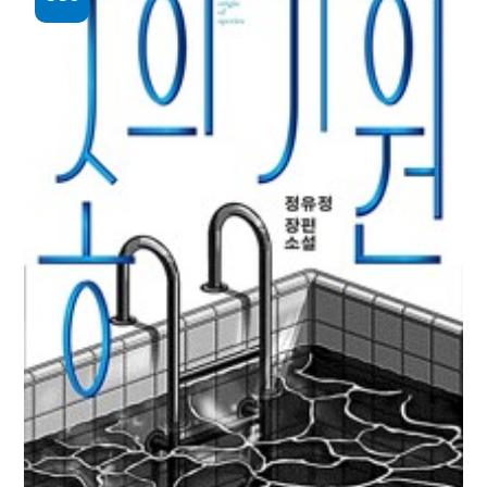
(훌쩍 떠나는) 드라이브 전국 일주
김송은, 윤현철 [공]지음