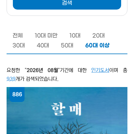
검색
전체
10대 미만
10대
20대
60대 이상
30대
40대
50대
요청한 "
2026년 08월
"기간에 대한
인기도서
이며 총
939
개가 검색되었습니다.
886