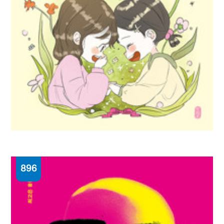
896
귓속말 친구
조영서 글 ; 우거진 그림