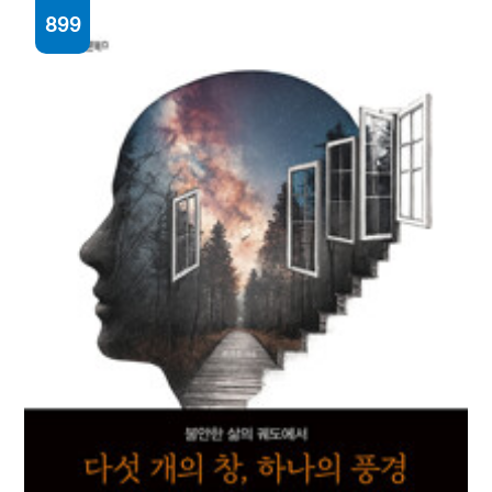
899
무례함이 선을 넘을 때 즉각 꺼내는 단호한 문장
63
박형석 지음