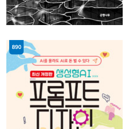
890
종의 기원 = The origin of species : 정유정
장편소설
정유정 [지음]