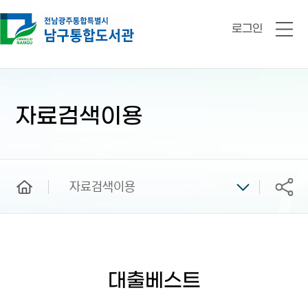
로그인
전
체
메
뉴
본
문
시
자료검색이용
작
home
자료검색이용
공유
대출베스트