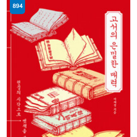
894
오래된 세계의 농담 : 삶의 모퉁이를 돌 때 내게
다가와주는 고전들
이다혜 지음