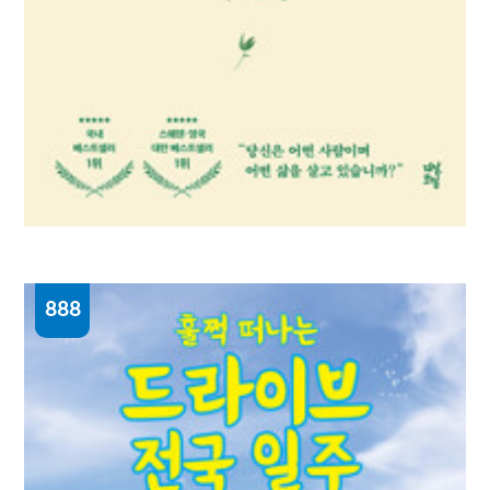
888
내가 틀릴 수도 있습니다 : 숲속의 현자가
전하는 마지막 인생 수업
비욘 나티코 린데블라드 지음 ; 박미경 옮김