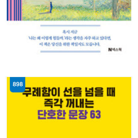
898
당신의 삶이 왜 쉬워야 한다고 생각하십니까
최한결 지음