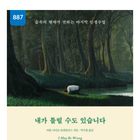
887
할매 : 황석영 장편소설
황석영 지음