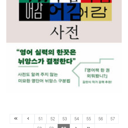
영어 어감 사전 : 속뜻만 알면 쏙 들어오는
51
52
53
54
55
56
57
영단어 뉘앙스